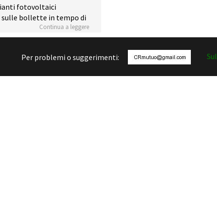
ianti fotovoltaici
sulle bollette in tempo di
Continua a leggere
Sul
Per problemi o suggerimenti: