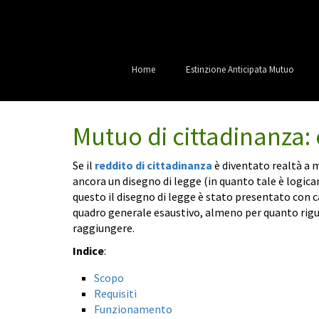
Home
Estinzione Anticipata Mutuo
Mutuo di cittadinanza:
Se il
reddito di cittadinanza
è diventato realtà a 
ancora un disegno di legge (in quanto tale è logic
questo il disegno di legge è stato presentato con ca
quadro generale esaustivo, almeno per quanto riguar
raggiungere.
Indice
:
Scopo
Requisiti
Funzionamento