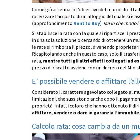
Come già accennato l’obiettivo del mutuo di cittad
rateizzare l’acquisto di un alloggio del quale si è a
(approfondimento
Rent to Buy
).
Ma in che modo?
Si stabilisce la rata con la quale si ripartisce il p
in una sola soluzione o cercando di ottenere un mu
le rate si rimborsa il prezzo, divenendo proprieta
Ricapitolando anche in questo caso, solo il trasfe
rata,
mentre tutti gli altri effetti collegati ad 
prezzo di riscatto avviene con un decreto del Minist
E’ possibile vendere o affittare l’al
Considerato il carattere agevolato collegato al mut
limitazioni, che sussistono anche dopo il pagament
proprietà. Infatti coloro che hanno ottenuto il diri
affittare, vendere o dare in garanzia l’immobile
Calcolo rata: cosa cambia da un 