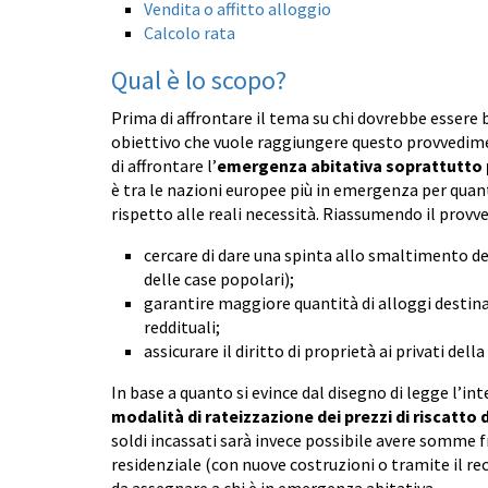
Vendita o affitto alloggio
Calcolo rata
Qual è lo scopo?
Prima di affrontare il tema su chi dovrebbe essere 
obiettivo che vuole raggiungere questo provvedimen
di affrontare l’
emergenza abitativa soprattutto 
è tra le nazioni europee più in emergenza per quanto
rispetto alle reali necessità. Riassumendo il provv
cercare di dare una spinta allo smaltimento del
delle case popolari);
garantire maggiore quantità di alloggi destinat
reddituali;
assicurare il diritto di proprietà ai privati dell
In base a quanto si evince dal disegno di legge l’i
modalità di rateizzazione dei prezzi di riscatto 
soldi incassati sarà invece possibile avere somme fr
residenziale (con nuove costruzioni o tramite il recu
da assegnare a chi è in emergenza abitativa.