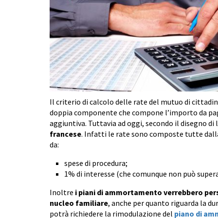
Il criterio di calcolo delle rate del mutuo di cittadi
doppia componente che compone l’importo da paga
aggiuntiva. Tuttavia ad oggi, secondo il disegno di
francese
. Infatti le rate sono composte tutte dal
da:
spese di procedura;
1% di interesse (che comunque non può superare
Inoltre
i piani di ammortamento verrebbero pers
nucleo familiare
, anche per quanto riguarda la dur
potrà richiedere la rimodulazione del
piano di a