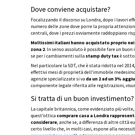
Dove conviene acquistare?
Focalizzando il discorso su Londra, dopo i lavori eff
numero delle zone dove porre la propria attenzio
centrali, dove i prezzi ovviamente raddoppiano ris
Moltissimi italiani hanno acquistato proprio nei q
zona 2
. In senso assoluto è possibile fare un buo
se per i cambiamenti sulla
stamp duty tax
è sotto 
Nel particolare la SDT, che è stata ridotta nel 20
effettivi mesi di proprietà dell’immobile medesimo
agenzie specializzate si va
da un 2 ad un 3% aggi
componente legale riferita alle registrazioni, visur
Si tratta di un buon investimento?
La capitale britannica, come evidenziato più volte,
quest’ottica
comprare casa a Londra rappresenta
considerare
, anche se, a differenza di altre città
certo livello che, in molti casi, espone alla necess