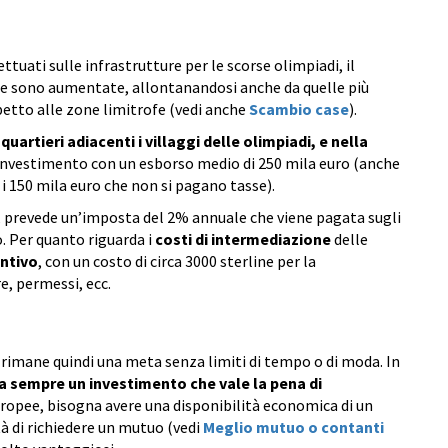
ettuati sulle infrastrutture per le scorse olimpiadi, il
ne sono aumentate, allontanandosi anche da quelle più
petto alle zone limitrofe (vedi anche
Scambio case
).
uartieri adiacenti i villaggi delle olimpiadi, e nella
n investimento con un esborso medio di 250 mila euro (anche
i 150 mila euro che non si pagano tasse).
14, prevede un’imposta del 2% annuale che viene pagata sugli
. Per quanto riguarda i
costi di intermediazione
delle
untivo
, con un costo di circa 3000 sterline per la
e, permessi, ecc.
 rimane quindi una meta senza limiti di tempo o di moda. In
 sempre un investimento che vale la pena di
 europee, bisogna avere una disponibilità economica di un
ità di richiedere un mutuo (vedi
Meglio mutuo o contanti