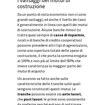
I vantaggi dei mutui di
costruzione
Da un punto di vista economico non ci sono
grandi vantaggi, ed anche il livello dei tassi
è generalmente in linea con quelli dei mutui
di costruzione. Alcune banche minori (si
tratta quasi sempre di
casse di risparmio
,
rurali o di banche di credito cooperativo)
possono prevedere altri tipi di agevolazioni,
come una copertura totale delle spese di
costruzione, il che porta la somma erogata
al 100% e non più al limite dell’80% che
invece caratterizza la maggior parte dei
mutui di acquisto.
Un accenno va fatto anche sulle
caratteristiche delle tranche sulle quali
vengono strutturati questi mutui. Le
tranche
possono essere sia
ante lavori
,
che
post lavori
: le prime sono ovviamente
da preferire perché evitano di anticipare