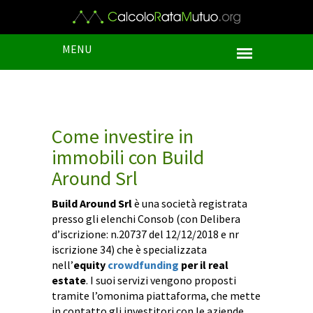
MENU
Come investire in
immobili con Build
Around Srl
Build Around Srl
è una società registrata
presso gli elenchi Consob (con Delibera
d’iscrizione: n.20737 del 12/12/2018 e nr
iscrizione 34) che è specializzata
nell’
equity
crowdfunding
per il real
estate
. I suoi servizi vengono proposti
tramite l’omonima piattaforma, che mette
in contatto gli investitori con le aziende