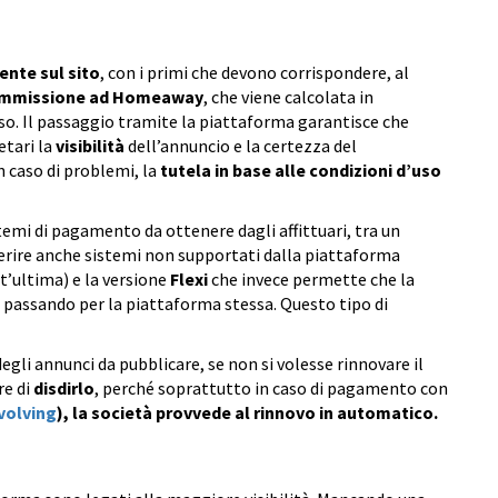
nte sul sito
, con i primi che devono corrispondere, al
mmissione ad Homeaway
, che viene calcolata in
so. Il passaggio tramite la piattaforma garantisce che
etari la
visibilità
dell’annuncio e la certezza del
n caso di problemi, la
tutela in base alle condizioni d’uso
sistemi di pagamento da ottenere dagli affittuari, tra un
serire anche sistemi non supportati dalla piattaforma
’ultima) e la versione
Flexi
che invece permette che la
assando per la piattaforma stessa. Questo tipo di
gli annunci da pubblicare, se non si volesse rinnovare il
re di
disdirlo
, perché soprattutto in caso di pagamento con
volving
), la società provvede al rinnovo in automatico.