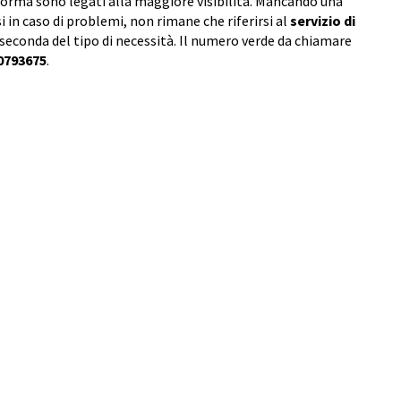
taforma sono legati alla maggiore visibilità. Mancando una
si in caso di problemi, non rimane che riferirsi al
servizio di
 seconda del tipo di necessità. Il numero verde da chiamare
0793675
.