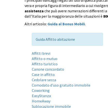
I principali vantaggi legati all’uso di questa piat
vera e propria figura di intermediario a cui rivolger
assistenza
che può avere numerazioni differenti a
dall’Italia per la maggioranza delle situazioni è
80
Altri articolo:
Guida al Bonus Mobili
.
Guida Affitto abitazione
Affitti brevi
Affitto o mutuo
Affitto turistico
Canone concordato
Case in affitto
Cedolare secca
Comodato d'uso gratuito immobile
Coworking
EasyStanza
HomeAway
Sublocazione immobile