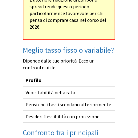
spread rende questo periodo
particolarmente favorevole per chi
pensa di comprare casa nel corso del
2026.
Meglio tasso fisso o variabile?
Dipende dalle tue priorità. Ecco un
confronto utile:
Profilo
Consiglia
Vuoi stabilità nella rata
Tasso fis
Pensi che i tassi scendano ulteriormente
Tasso var
Desideri flessibilità con protezione
Variabile
Confronto tra i principali