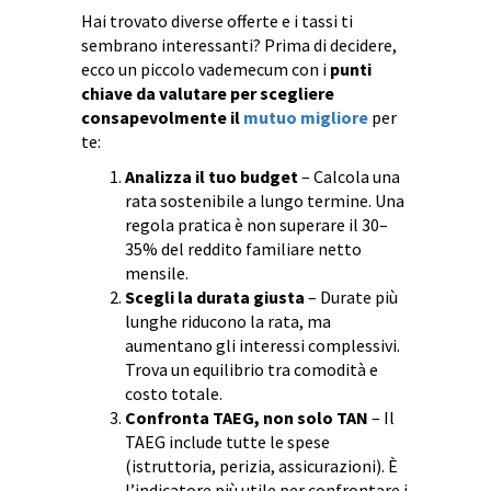
Hai trovato diverse offerte e i tassi ti
sembrano interessanti? Prima di decidere,
ecco un piccolo vademecum con i
punti
chiave da valutare per scegliere
consapevolmente il
mutuo migliore
per
te:
Analizza il tuo budget
– Calcola una
rata sostenibile a lungo termine. Una
regola pratica è non superare il 30–
35% del reddito familiare netto
mensile.
Scegli la durata giusta
– Durate più
lunghe riducono la rata, ma
aumentano gli interessi complessivi.
Trova un equilibrio tra comodità e
costo totale.
Confronta TAEG, non solo TAN
– Il
TAEG include tutte le spese
(istruttoria, perizia, assicurazioni). È
l’indicatore più utile per confrontare i