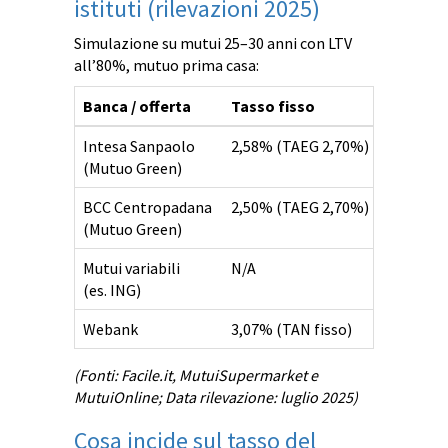
istituti (rilevazioni 2025)
Simulazione su mutui 25–30 anni con LTV
all’80%, mutuo prima casa:
Banca / offerta
Tasso fisso
Tasso va
Intesa Sanpaolo
2,58% (TAEG 2,70%)
N/A
(Mutuo Green)
BCC Centropadana
2,50% (TAEG 2,70%)
N/A
(Mutuo Green)
Mutui variabili
N/A
2,36% (T
(es. ING)
Webank
3,07% (TAN fisso)
2,64% (T
(Fonti: Facile.it, MutuiSupermarket e
MutuiOnline; Data rilevazione: luglio 2025)
Cosa incide sul tasso del