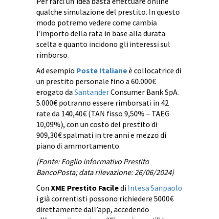
Per farci un’idea basta effettuare online
qualche simulazione del prestito. In questo
modo potremo vedere come cambia
l’importo della rata in base alla durata
scelta e quanto incidono gli interessi sul
rimborso.
Ad esempio
Poste Italiane
è collocatrice di
un prestito personale fino a 60.000€
erogato da
Santander
Consumer Bank SpA.
5.000€ potranno essere rimborsati in 42
rate da 140,40€ (TAN fisso 9,50% – TAEG
10,09%), con un costo del prestito di
909,30€ spalmati in tre anni e mezzo di
piano di ammortamento.
(Fonte: Foglio informativo Prestito
BancoPosta; data rilevazione: 26/06/2024)
Con
XME Prestito Facile
di
Intesa Sanpaolo
i già correntisti possono richiedere 5000€
direttamente dall’app, accedendo