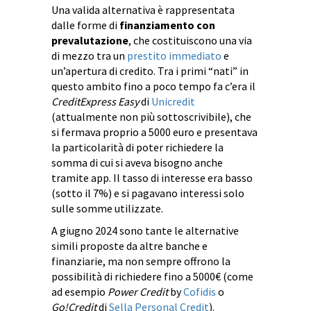
Una valida alternativa è rappresentata
dalle forme di
finanziamento con
prevalutazione
, che costituiscono una via
di mezzo tra un
prestito immediato
e
un’apertura di credito. Tra i primi “nati” in
questo ambito fino a poco tempo fa c’era il
CreditExpress Easy
di
Unicredit
(attualmente non più sottoscrivibile), che
si fermava proprio a 5000 euro e presentava
la particolarità di poter richiedere la
somma di cui si aveva bisogno anche
tramite app. Il tasso di interesse era basso
(sotto il 7%) e si pagavano interessi solo
sulle somme utilizzate.
A giugno 2024 sono tante le alternative
simili proposte da altre banche e
finanziarie, ma non sempre offrono la
possibilità di richiedere fino a 5000€ (come
ad esempio
Power Credit
by
Cofidis
o
Go!Credit
di
Sella Personal Credit
).